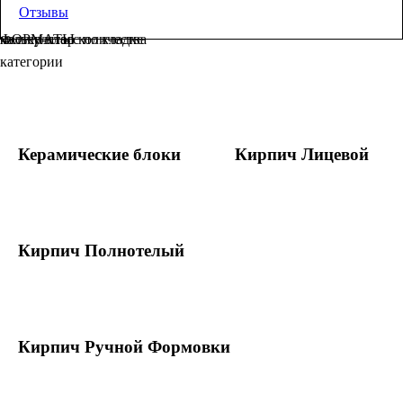
Отзывы
ФОРМАТЫ
калькулятор количества
мастер-класс по кладке
0.0
категории
0 Отзывы
Оставить отзыв
Керамические блоки
Кирпич Лицевой
Кирпич Полнотелый
Кирпич Ручной Формовки