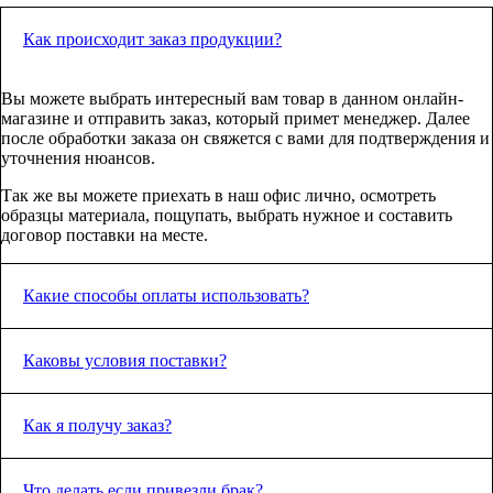
Как происходит заказ продукции?
Вы можете выбрать интересный вам товар в данном онлайн-
магазине и отправить заказ, который примет менеджер. Далее
после обработки заказа он свяжется с вами для подтверждения и
уточнения нюансов.
Так же вы можете приехать в наш офис лично, осмотреть
образцы материала, пощупать, выбрать нужное и составить
договор поставки на месте.
Какие способы оплаты использовать?
Мы работаем с любыми формами оплаты - наличный и
Каковы условия поставки?
безналичный расчет. Так же мы выделяем НДС, что подходит
крупным корпоративным клиентам, большая часть из клиентов
у нас именно они.
В настоящее время система отпуска товара настроена на 100%
Как я получу заказ?
предоплату! Что в свою очередь требуют и заводы.
Конечно, если вы наш постоянный клиент и мы понимаем вашу
адекватность, то отгрузка может быть и с отсрочками платежей.
Существует два способа получения.
Что делать если привезли брак?