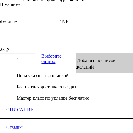
В машине:
Формат:
1NF
28
₽
Выберите
Добавить в список
опцию
желаний
Цена указана с доставкой
Бесплатная доставка от фуры
Мастер-класс по укладке бесплатно
ОПИСАНИЕ
Данный полнотелый кирпич является в своём роде эталонным
Отзывы
продуктом, лучшим по качеству полнотелым кирпичом